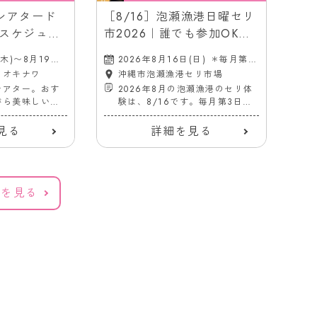
9］シアタード
［8/16］泡瀬漁港日曜セリ
［7
スケジュー
市2026｜誰でも参加OK！
の
画館（胡屋
＠沖縄市泡瀬漁港セリ市場
マー
(木)〜8月19日
2026年8月16日(日) ＊毎月第3
2
20
日曜日
(
ツオキナワ
沖縄市泡瀬漁港セリ市場
シアター。おす
2026年8月の泡瀬漁港のセリ体
がら美味しいド
験は、8/16です。毎月第3日曜
る！
日は新鮮な魚を安く購入できる
チャンス！
見る
詳細を見る
覧を見る