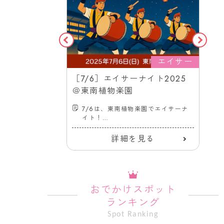
グルメ・物産
エイサー
楽園朝涼み～
［7/6］エイサーナイト2025
食～
＠東南植物楽園
限定〉＠東南
、爽やかな空気に
7/6は、東南植物楽園でエイサーナ
早朝に咲く蓮の
イト！
い
沖縄市内青年会6団体が出演。迫力
あるエイサー演舞を披露します。
る
詳細を見る
おでかけスポット
ランキング
Spot Ranking