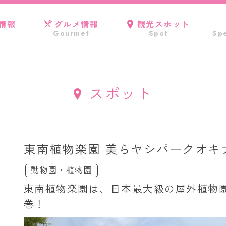
情報
グルメ情報
観光スポット
Gourmet
Spot
Spe
スポット
東南植物楽園 美らヤシパークオキ
動物園・植物園
東南植物楽園は、日本最大級の屋外植物
巻！