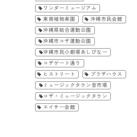
/9］エイサーナイト
［8/15-8/16］コザ工芸館
ワンダーミュージアム
26＠沖縄県総合運動公園
ふんどぅ2026夏のワークシ
東南植物楽園
沖縄市民会館
ョップ
26年8月9日(日)
2026年8月15日(土)、16日(日)
沖縄県総合運動公園
縄県総合運動公園
コザ工芸館ふんどぅ
/9は、沖縄県総合運動公園で
2026年の夏休み、工芸館「ふん
沖縄市コザ運動公園
イサーナイト！
どぅ」では親子で楽しめる工芸
体験が盛りだくさん！
沖縄市民小劇場あしびなー
詳細を見る
詳細を見る
コザゲート通り
ヒストリート
プラザハウス
ミュージックタウン音市場
コザ・ミュージックタウン
エイサー会館