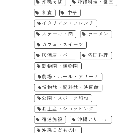
沖縄そば
沖縄料理・食堂
和食
中華
イタリアン・フレンチ
ステーキ・肉
ラーメン
カフェ・スイーツ
居酒屋・バー
各国料理
動物園・植物園
劇場・ホール・アリーナ
博物館・資料館・映画館
公園・スポーツ施設
お土産・ショッピング
宿泊施設
沖縄アリーナ
エイサー
体験・ワークショップ
沖縄こどもの国