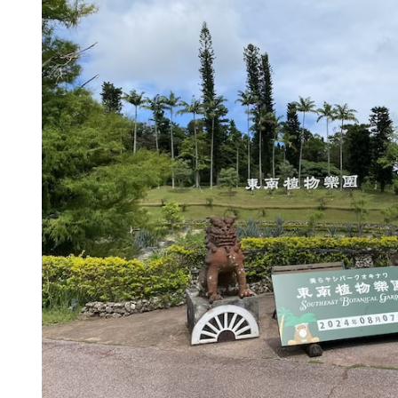
こども・ファミリー
イルミ
［7/18-9/27］夏休みわくわく
［10/24-5/24］
冒険がっこう2026＠東南植物
ミネーション2025-
楽園
南植物楽園
2026年の夏休み一日中楽しめる♪東
東南植物楽園のイルミ
南植物楽園が冒険の舞台に！
日本最高レベルの輝き
詳細を見る
詳細を見