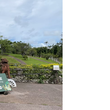
ネーション
こども・ファミリー
沖縄南国イル
［1/16-5/24］南国ECOライ
［
2026＠東
ツ2026＠東南植物楽園
ン
ネーション。
イルミネーションアワード2025全国
を沖縄で♪
第1位受賞！
る
詳細を見る