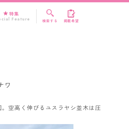
特集
cial Feature
検索する
掲載希望
ナワ
園。空高く伸びるユスラヤシ並木は圧