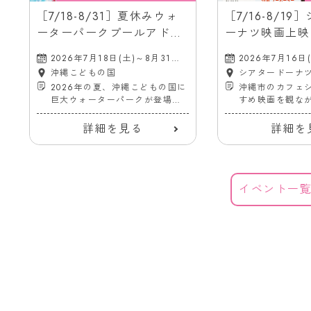
［7/18-8/31］夏休みウォ
［7/16-8/1
ーターパークプールアドベ
ーナツ映画上映
ンチャー2026＠沖縄こども
ル｜沖縄市の映
2026年7月18日(土)～8月31日
2026年7月16日
の国
バス停前）
(月)
(水)
沖縄こどもの国
シアタードーナ
2026年の夏、沖縄こどもの国に
沖縄市のカフェ
巨大ウォーターパークが登場！
すめ映画を観な
7/18〜
ーナツを楽しめ
詳細を見る
詳細を
イベント一