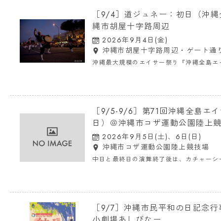
［9/4］道ジュネー：初日（沖縄
縄市胡屋十字路周辺
2026年9月4日(金)
沖縄市胡屋十字路周辺・ゲート通
沖縄最大規模のエイサー祭り『沖縄全島エ
ネー！
［9/5-9/6］第71回沖縄全島
日）＠沖縄市コザ運動公園陸上
2026年9月5日(土)、6日(日)
沖縄市コザ運動公園陸上競技場
中日と最終日の演舞終了後は、カチャーシ
がります
［9/7］沖縄市民平和の日記念行事
小劇場あしびなー