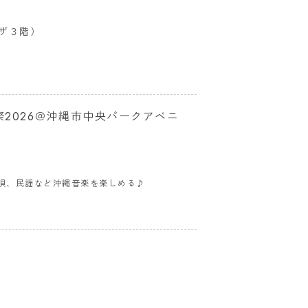
ザ３階）
祭2026＠沖縄市中央パークアベニ
唄、民謡など沖縄音楽を楽しめる♪