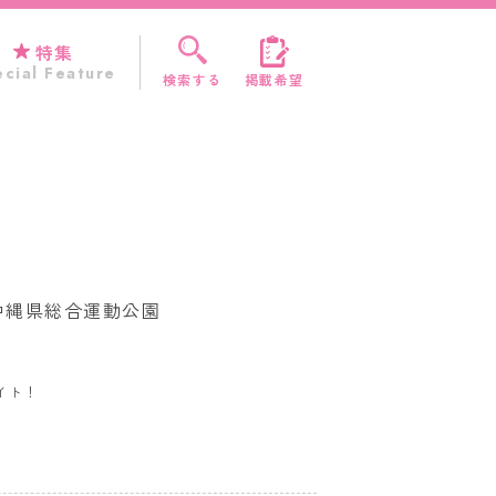
特集
cial Feature
検索する
掲載希望
＠沖縄県総合運動公園
イト！