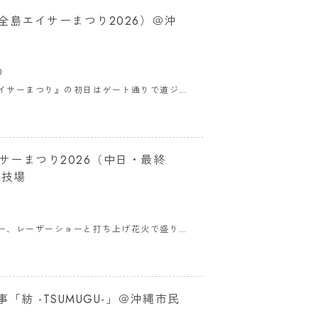
全島エイサーまつり2026）＠沖
り
イサーまつり』の初日はゲート通りで道ジュ
エイサーまつり2026（中日・最終
競技場
ー、レーザーショーと打ち上げ花火で盛り上
「紡 -TSUMUGU-」＠沖縄市民