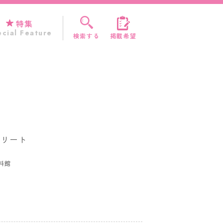
特集
cial Feature
検索する
掲載希望
トリート
F
料館