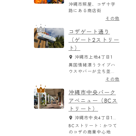
沖縄市照屋、コザ十字
路にある商店街
その他
コザゲート通り
（ゲート2ストリー
ト）
沖縄市上地4丁目1
異国情緒漂うライブハ
ウスやバーが立ち並
び、週末の夜は特に賑
その他
わいを見せる
沖縄市中央パーク
アベニュー（BCス
トリート）
沖縄市中央4丁目10-
25
BCストリート：かつて
のコザの商業中心地