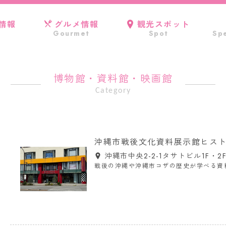
情報
グルメ情報
観光スポット
Gourmet
Spot
Spe
博物館・資料館・映画館
Category
沖縄市戦後文化資料展示館ヒス
沖縄市中央2-2-1タサトビル1F・2
戦後の沖縄や沖縄市コザの歴史が学べる資