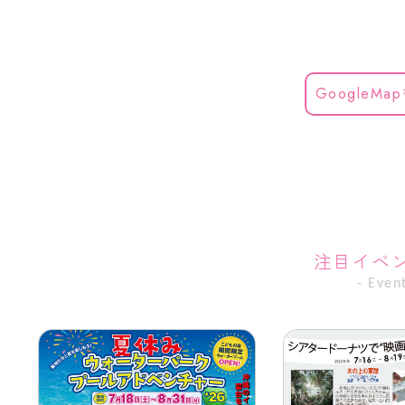
GoogleMa
注目イベ
- Event