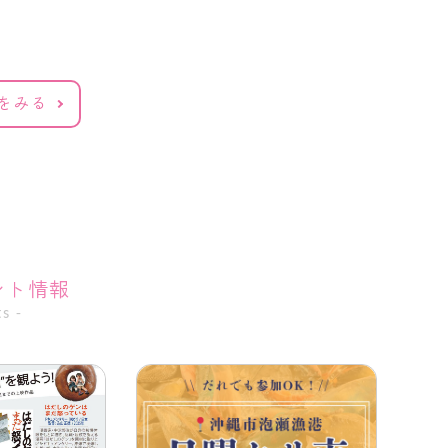
pをみる
ント情報
s -