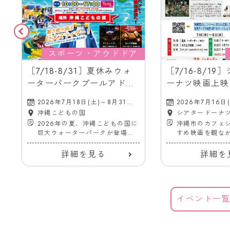
スポーツ・アウドドア
［7/18-8/31］夏休みウォ
［7/16-8/1
ーターパークプールアドベ
ーナツ映画上映
ンチャー2026＠沖縄こども
ル｜沖縄市の映
2026年7月18日(土)～8月31日
2026年7月16日
の国
バス停前）
(月)
(水)
沖縄こどもの国
シアタードーナ
2026年の夏、沖縄こどもの国に
沖縄市のカフェ
巨大ウォーターパークが登場！
すめ映画を観な
7/18〜
ーナツを楽しめ
詳細を見る
詳細を
イベント一