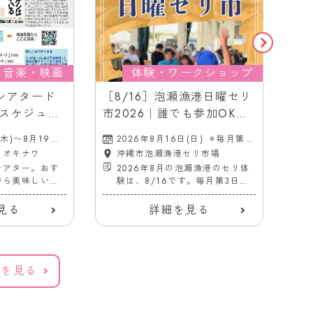
音楽・映画
体験・ワークショップ
9］シアタード
［8/16］泡瀬漁港日曜セリ
［7
スケジュー
市2026｜誰でも参加OK！
の
画館（胡屋
＠沖縄市泡瀬漁港セリ市場
マー
(木)〜8月19日
2026年8月16日(日) ＊毎月第3
2
20
日曜日
(
ツオキナワ
沖縄市泡瀬漁港セリ市場
シアター。おす
2026年8月の泡瀬漁港のセリ体
がら美味しいド
験は、8/16です。毎月第3日曜
る！
日は新鮮な魚を安く購入できる
チャンス！
見る
詳細を見る
覧を見る