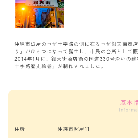
沖縄市照屋のコザ十字路の側に在るコザ銀天街商
り」がひとつになって誕生し、市民の台所として
2014年1月に、銀天街商店街の国道330号沿いの
十字路歴史絵巻」が制作されました。
基本
Informa
住所
沖縄市照屋11