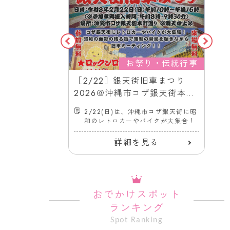
・芸能・芸術
お祭り・伝統行事
コスプレナイ
［2/22］銀天街旧車まつり
コザ十字路銀
2026＠沖縄市コザ銀天街本町
通り
銀天街で、コス
2/22(日)は、沖縄市コザ銀天街に昭
します！
和のレトロカーやバイクが大集合！
る
詳細を見る
おでかけスポット
ランキング
Spot Ranking