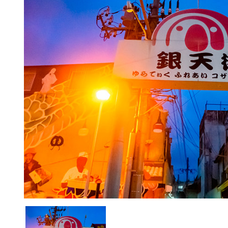
お祭り・伝統行事
文化・
［6/28］サブカルフリマin銀
［10/12］銀天街
天街＠沖縄市コサ十字路銀天
ト2025＠沖縄市コ
街エリア
天街エリア
6/28コザ十字路銀天街でサブカルだ
10/12・沖縄市コザ
らけのフリーマーケット開催！
プレイベントを開催し
詳細を見る
詳細を見