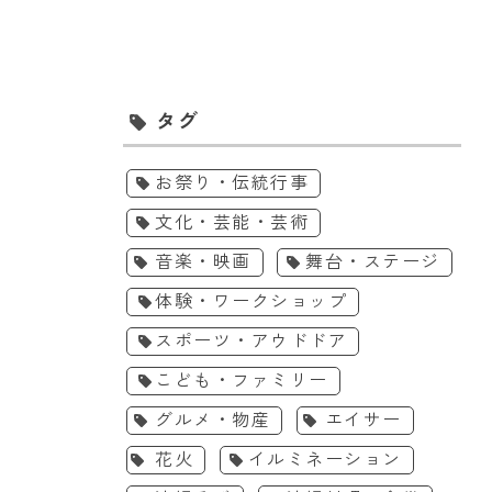
エイサー
体験・ワークショップ
タグ
/9］エイサーナイト
［8/15-8/16］コザ工芸館
26＠沖縄県総合運動公園
ふんどぅ2026夏のワークシ
お祭り・伝統行事
ョップ
26年8月9日(日)
2026年8月15日(土)、16日(日)
文化・芸能・芸術
縄県総合運動公園
コザ工芸館ふんどぅ
音楽・映画
舞台・ステージ
/9は、沖縄県総合運動公園で
2026年の夏休み、工芸館「ふん
イサーナイト！
どぅ」では親子で楽しめる工芸
体験・ワークショップ
体験が盛りだくさん！
詳細を見る
詳細を見る
スポーツ・アウドドア
こども・ファミリー
グルメ・物産
エイサー
花火
イルミネーション