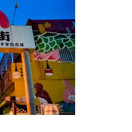
芸能・芸術
お祭り・伝統行事
コスプレナイ
［2/22］銀天街旧車まつり
［
ザ十字路銀
2026＠沖縄市コザ銀天街本町
通り
銀天街で、コス
2/22(日)は、沖縄市コザ銀天街に昭
ます！
和のレトロカーやバイクが大集合！
る
詳細を見る