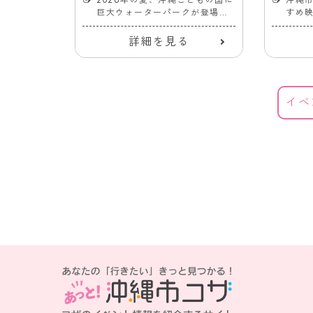
しめる工芸
巨大ウォーターパークが登場！
すめ
！
7/18〜
ーナ
る
詳細を見る
イベ