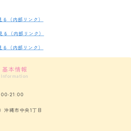
け麺ジンベエ
洋食レストランHARVE
ーベスト）｜沖縄市泡
縄市知花5-13-18
を見る（内部リンク）
シャトレマイハウス201
009年創業。国道329号線沿いにあ
沖縄市泡瀬3丁目12-2
濃厚魚介鶏豚つけ麺のお店
沖縄市泡瀬でモーニング・
報を見る（内部リンク）
ディナーまで楽しめる洋食
詳細を見る
スト
詳細を見る
を見る（内部リンク）
基本情報
Information
00-21:00
）沖縄市中央1丁目
）