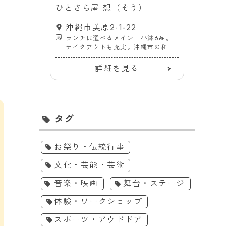
ST（ハ
ひとさら屋 想（そう）
割烹
瀬
沖縄市美原2-1-22
沖
6 2F
ランチは選べるメイン＋小鉢6品。
沖
テイクアウトも充実。沖縄市の和食
和
ランチ・
処「ひとさら屋 想」
店ハーベ
詳細を見る
タグ
お祭り・伝統行事
文化・芸能・芸術
音楽・映画
舞台・ステージ
体験・ワークショップ
スポーツ・アウドドア