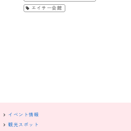
示室
休み特別イベント「エンジョイ
作り出す恐怖の空間
エイサー会館
サマー2026」 を開催
よ！7/24〜
詳細を見る
詳細を見
イベント情報
観光スポット