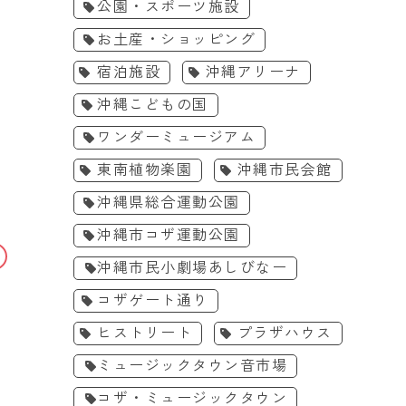
公園・スポーツ施設
お土産・ショッピング
宿泊施設
沖縄アリーナ
沖縄こどもの国
ワンダーミュージアム
東南植物楽園
沖縄市民会館
沖縄県総合運動公園
沖縄市コザ運動公園
沖縄市民小劇場あしびなー
こども・ファミリー
体験・ワー
コザゲート通り
［7/18-8/31］沖縄こども
［7/24-9/6］
ヒストリート
プラザハウス
の国の夏休み エンジョイサ
い!?博物館202
マー ENJOY SUMMER
料/夏休み＠沖縄
ミュージックタウン音市場
2026年7月18日(土)〜8月31
2026年7月24日
2026
博物館
日(月)
沖縄こどもの国
日(日)
沖縄市立郷土博物
コザ・ミュージックタウン
7/18から沖縄こどもの国2026夏
2026の夏、沖縄