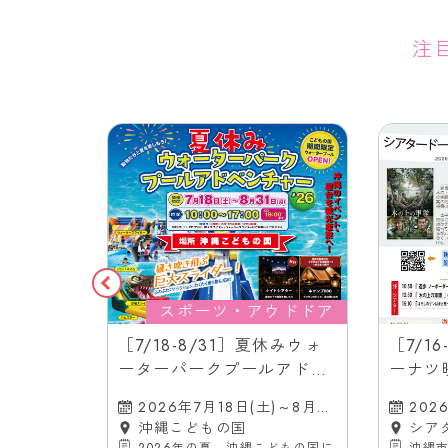
注
ショップ
スポーツ・アウドドア
コザ工芸館
［7/18-8/31］夏休みウォ
［7/1
のワークシ
ーターパークプールアドベ
ーナツ
ンチャー2026＠沖縄こども
ル｜沖
土)、16日
2026年7月18日(土)～8月31
202
の国
バス停
ぅ
日(月)
沖縄こどもの国
日(水
シア
工芸館「ふん
2026年の夏、沖縄こどもの国に
沖縄