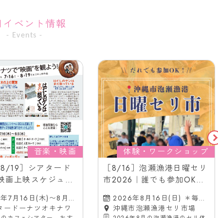
目イベント情報
- Events -
音楽・映画
体験・ワークショップ
6-8/19］シアタード
［8/16］泡瀬漁港日曜セリ
映画上映スケジュー
市2026｜誰でも参加OK！
縄市の映画館（胡屋
＠沖縄市泡瀬漁港セリ市場
6年7月16日(木)〜8月19
2026年8月16日(日) ＊毎月
前）
)
タードーナツオキナワ
第3日曜日
沖縄市泡瀬漁港セリ市場
市のカフェシアター。おす
2026年8月の泡瀬漁港のセリ体