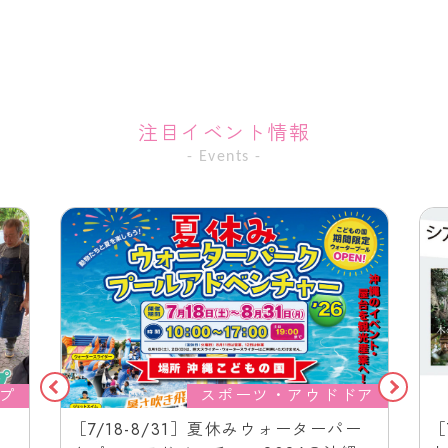
注目イベント情報
- Events -
プ
スポーツ・アウドドア
［7/18-8/31］夏休みウォーターパー
［