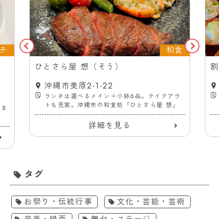
チ
和食
ス
ひとさら屋 想（そう）
割
沖縄市美原2-1-22
ランチは選べるメイン＋小鉢6品。テイクアウ
トも充実。沖縄市の和食処「ひとさら屋 想」
ーま
詳細を見る
タグ
お祭り・伝統行事
文化・芸能・芸術