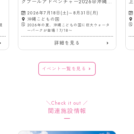
クプールアドベンチャー2026＠沖縄こ
上
どもの国
（
2026年7月18日(土)～8月31日(月)
沖縄こどもの国
親
2026年の夏、沖縄こどもの国に巨大ウォータ
ーパークが登場！7/18〜
詳細を見る
イベント一覧を見る
＼Check it out ／
関連施設情報