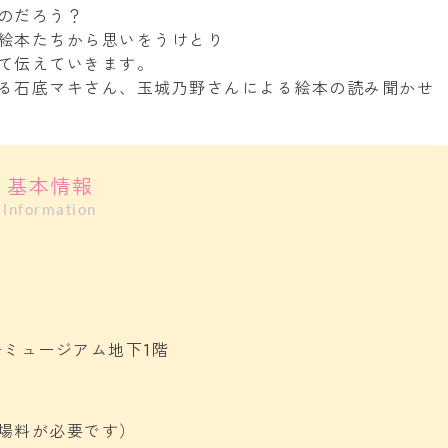
のだろう？
絵本たちから思いをうけとり
て伝えていきます。
る石底マキさん、玉城乃野さんによる絵本の読み聞かせ
基本情報
Information
ーミュージアム地下1階
）
ラーメン
イタリアン・
場料が必要です）