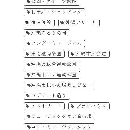
2026
博物館
公園・スポーツ施設
日(月)
沖縄こどもの国
日(日)
沖縄市立郷土博物
7/18から沖縄こどもの国2026夏
示室
2026の夏、沖縄
お土産・ショッピング
休み特別イベント「エンジョイ
作り出す恐怖の空間
サマー2026」 を開催
よ！7/24〜
宿泊施設
沖縄アリーナ
詳細を見る
詳細を見
沖縄こどもの国
ワンダーミュージアム
東南植物楽園
沖縄市民会館
沖縄県総合運動公園
沖縄市コザ運動公園
沖縄市民小劇場あしびなー
コザゲート通り
ヒストリート
プラザハウス
ミュージックタウン音市場
コザ・ミュージックタウン