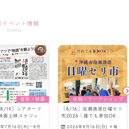
目イベント情報
- Events -
音楽・映画
体験・ワークショップ
6-8/19］シアタード
［8/16］泡瀬漁港日曜セリ
映画上映スケジュー
市2026｜誰でも参加OK！
縄市の映画館（胡屋
＠沖縄市泡瀬漁港セリ市場
6年7月16日(木)〜8月19
2026年8月16日(日) ＊毎月