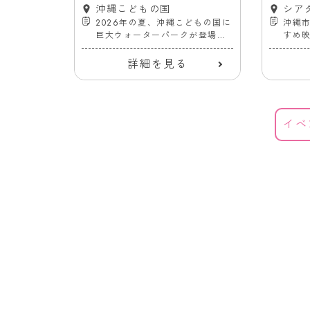
の国
バス停
ぅ
日(月)
沖縄こどもの国
日(水
シア
工芸館「ふん
2026年の夏、沖縄こどもの国に
沖縄
しめる工芸
巨大ウォーターパークが登場！
すめ
！
7/18〜
ーナ
る
詳細を見る
イベ