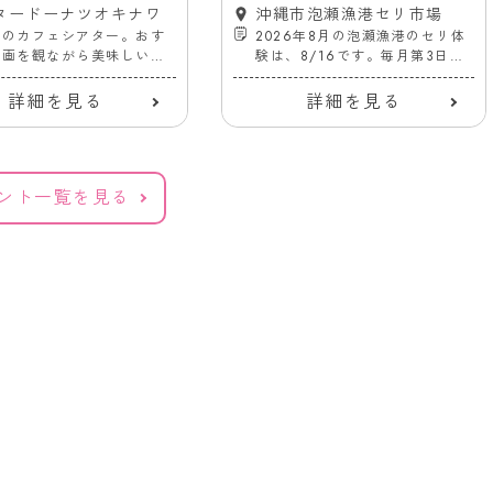
前）
)
タードーナツオキナワ
第3日曜日
沖縄市泡瀬漁港セリ市場
市のカフェシアター。おす
2026年8月の泡瀬漁港のセリ体
映画を観ながら美味しいド
験は、8/16です。毎月第3日曜
ツを楽しめる！
日は新鮮な魚を安く購入できる
チャンス！
詳細を見る
詳細を見る
ント一覧を見る