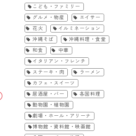
こども・ファミリー
グルメ・物産
エイサー
花火
イルミネーション
沖縄そば
沖縄料理・食堂
和食
中華
イタリアン・フレンチ
ステーキ・肉
ラーメン
カフェ・スイーツ
居酒屋・バー
各国料理
こども・ファミリー
体験・ワー
動物園・植物園
［7/18-8/31］沖縄こども
［7/24-9/6］
劇場・ホール・アリーナ
の国の夏休み エンジョイサ
い!?博物館202
博物館・資料館・映画館
マー ENJOY SUMMER
料/夏休み＠沖縄
2026年7月18日(土)〜8月31
2026年7月24日