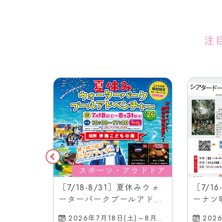
注
ショップ
スポーツ・アウドドア
コザ工芸館
［7/18-8/31］夏休みウォ
［7/1
のワークシ
ーターパークプールアドベ
ーナツ
ンチャー2026＠沖縄こども
ル｜沖
土)、16日
2026年7月18日(土)～8月31
202