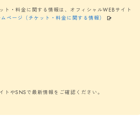
け麺ジンベエ
洋食レストランHARVE
ット・料金に関する情報は、オフィシャルWEBサイト
ーベスト）｜沖縄市泡
縄市知花5-13-18
ームページ（チケット・料金に関する情報）
シャトレマイハウス201
009年創業。国道329号線沿いにあ
沖縄市泡瀬3丁目12-2
濃厚魚介鶏豚つけ麺のお店
沖縄市泡瀬でモーニング・
ディナーまで楽しめる洋食
詳細を見る
スト
詳細を見る
イトやSNSで最新情報をご確認ください。