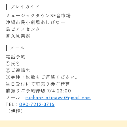
プレイガイド
ミュージックタウン3F音市場
沖縄市民小劇場あしびなー
島ピアノセンター
普久原楽器
メール
電話予約
①氏名
②ご連絡先
③券種・枚数をご連絡ください。
当日受付にて前売り券ご精算
前振りご予約締切 7/4 23:00
メール：
michanz.okinawa@gmail.com
TEL：
090-7212-3716
（伊禮）