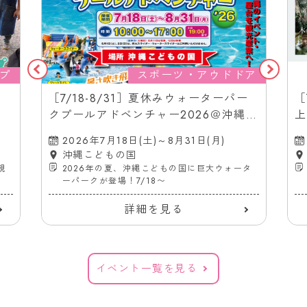
プ
スポーツ・アウドドア
［7/18-8/31］夏休みウォーターパー
［
クプールアドベンチャー2026＠沖縄こ
上
どもの国
（
2026年7月18日(土)～8月31日(月)
沖縄こどもの国
親
2026年の夏、沖縄こどもの国に巨大ウォータ
ーパークが登場！7/18〜
詳細を見る
イベント一覧を見る