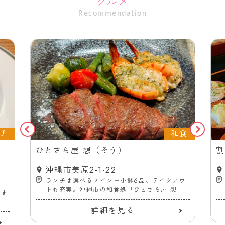
グルメ
Recommendation
チ
和食
ス
ひとさら屋 想（そう）
割
沖縄市美原2-1-22
ランチは選べるメイン＋小鉢6品。テイクアウ
トも充実。沖縄市の和食処「ひとさら屋 想」
ーま
詳細を見る