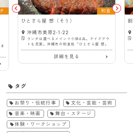
チ
和食
ス
ひとさら屋 想（そう）
割
沖縄市美原2-1-22
ランチは選べるメイン＋小鉢6品。テイクアウ
トも充実。沖縄市の和食処「ひとさら屋 想」
ーま
詳細を見る
タグ
お祭り・伝統行事
文化・芸能・芸術
音楽・映画
舞台・ステージ
体験・ワークショップ