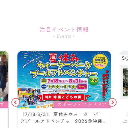
注目イベント情報
- Events -
プ
スポーツ・アウドドア
［7/18-8/31］夏休みウォーターパー
［
クプールアドベンチャー2026＠沖縄こ
上