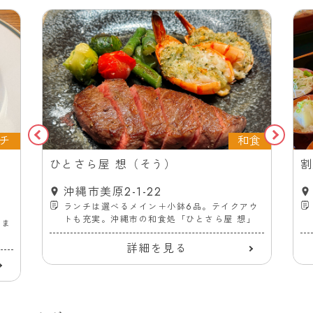
チ
和食
ス
ひとさら屋 想（そう）
割
沖縄市美原2-1-22
ランチは選べるメイン＋小鉢6品。テイクアウ
トも充実。沖縄市の和食処「ひとさら屋 想」
ーま
詳細を見る