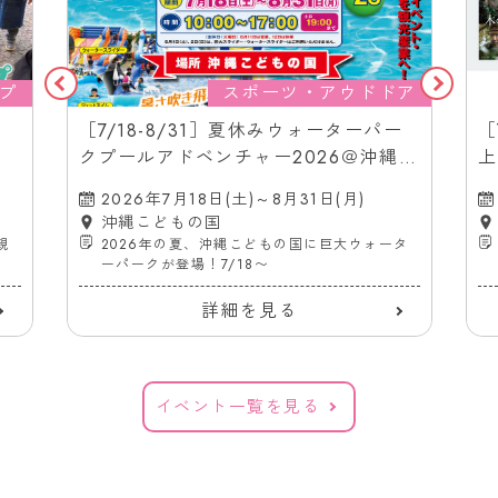
プ
スポーツ・アウドドア
［7/18-8/31］夏休みウォーターパー
［
クプールアドベンチャー2026＠沖縄こ
上
どもの国
（
2026年7月18日(土)～8月31日(月)
沖縄こどもの国
親
2026年の夏、沖縄こどもの国に巨大ウォータ
ーパークが登場！7/18〜
詳細を見る
イベント一覧を見る