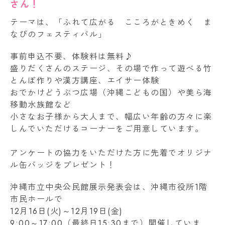
さん！
テーマは、「ふれて広がる こころがときめく ま
なびのフェスティバル」
事前申込不要、体験料は無料♪
盛りだくさんのステージ、その場で作って遊べる竹
とんぼ作りや漢方講座、エイサー体験
おでかけどうぶつ広場（沖縄こどもの国）や美ら海
移動水族館など
小さなお子様から大人まで、幅広い年齢の方々に楽
しんでいただけるコーナーをご用意しています。
アンケートの協力をいただけた方に先着でオリジナ
ル缶バッジをプレゼント！
沖縄市立中央公民館展示発表会は、沖縄市役所1階
市民ホールで
12月16日(火)～12月19日(金)
9:00～17:00（最終日15:30まで）開催していま