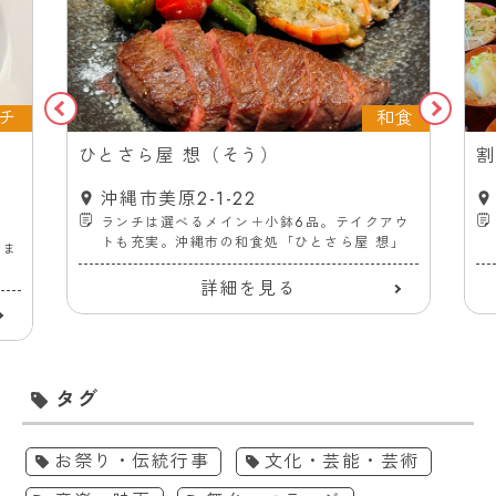
チ
和食
ス
ひとさら屋 想（そう）
割
沖縄市美原2-1-22
ランチは選べるメイン＋小鉢6品。テイクアウ
トも充実。沖縄市の和食処「ひとさら屋 想」
ーま
詳細を見る
タグ
お祭り・伝統行事
文化・芸能・芸術