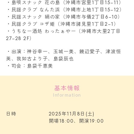
・島唄スナック 花の島（沖縄市宮里1丁目15−11）
・民謡クラブ なんた浜（沖縄市上地1丁目15−12）
・民謡スナック 絹の家（沖縄市与儀2丁目6−10）
・民謡クラブ コザ姫（沖縄市諸見里1丁目2−1）
・うちなー酒処 わったぁやー（沖縄市大里2丁目
27−28 2F）
・出演：神谷幸一、玉城一美、饒辺愛子、津波恒
英、我如古より子、島袋辰也
・司会：島袋千恵美
基本情報
Information
日時
2025年11月8日(土)
開場18:00、開演19:00