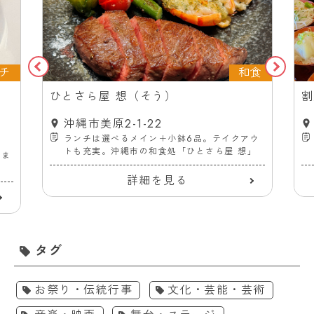
チ
和食
ス
ひとさら屋 想（そう）
割
沖縄市美原2-1-22
ランチは選べるメイン＋小鉢6品。テイクアウ
トも充実。沖縄市の和食処「ひとさら屋 想」
ーま
詳細を見る
タグ
お祭り・伝統行事
文化・芸能・芸術