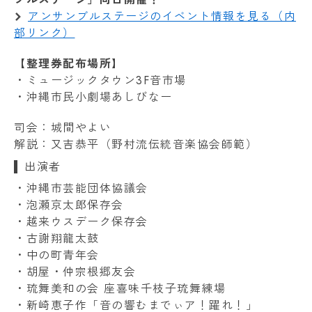
アンサンブルステージのイベント情報を見る（内
部リンク）
【整理券配布場所】
・ミュージックタウン3F音市場
・沖縄市民小劇場あしびなー
司会：城間やよい
解説：又吉恭平（野村流伝統音楽協会師範）
出演者
・沖縄市芸能団体協議会
・泡瀬京太郎保存会
・越来ウスデーク保存会
・古謝翔龍太鼓
・中の町青年会
・胡屋・仲宗根郷友会
・琉舞美和の会 座喜味千枝子琉舞練場
・新崎恵子作「音の響むまでぃア！躍れ！」