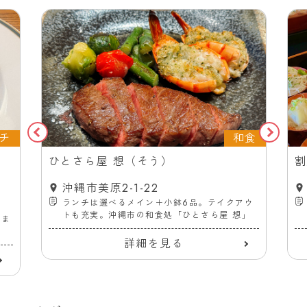
チ
和食
ス
ひとさら屋 想（そう）
割
沖縄市美原2-1-22
ランチは選べるメイン＋小鉢6品。テイクアウ
トも充実。沖縄市の和食処「ひとさら屋 想」
ーま
詳細を見る