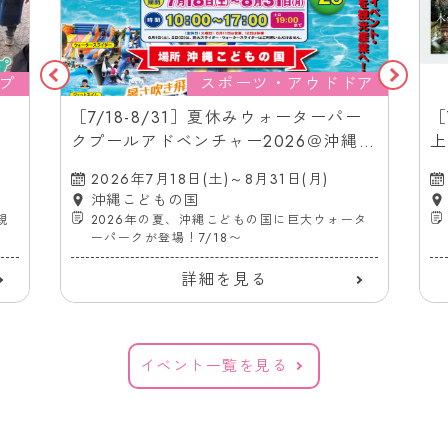
プ
スポーツ・アウドドア
［7/18-8/31］夏休みウォーターパー
［
クプールアドベンチャー2026＠沖縄こ
上
どもの国
（
2026年7月18日(土)～8月31日(月)
沖縄こどもの国
親
2026年の夏、沖縄こどもの国に巨大ウォータ
ーパークが登場！7/18〜
詳細を見る
イベント一覧を見る