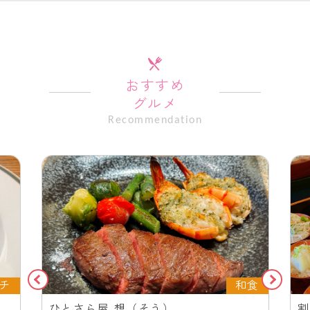
おすすめ
グルメ
Recommendation
チ
和食
ス
ひとさら屋 想（そう）
割