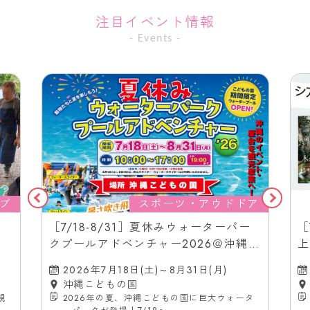
注目イベント情報
- Events -
プ
スポーツ・アウドドア
［7/18-8/31］夏休みウォーターパー
［
クプールアドベンチャー2026＠沖縄こ
上
どもの国
（
2026年7月18日(土)～8月31日(月)
沖縄こどもの国
親
2026年の夏、沖縄こどもの国に巨大ウォータ