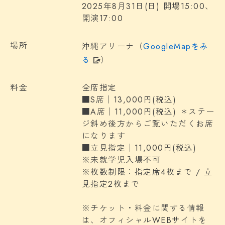
2025年8月31日(日) 開場15:00、
開演17:00
場所
沖縄アリーナ（
GoogleMapをみ
る
）
料金
全席指定
■S席│13,000円(税込)
■A席│11,000円(税込) ＊ステー
ジ斜め後方からご覧いただくお席
になります
■立見指定│11,000円(税込)
※未就学児入場不可
※枚数制限：指定席4枚まで / 立
見指定2枚まで
※チケット・料金に関する情報
は、オフィシャルWEBサイトを