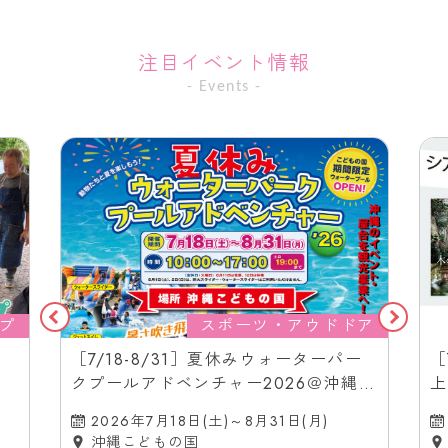
注目イベント情報
- Events -
プ
スポーツ・アウドドア
［7/18-8/31］夏休みウォーターパー
［
クプールアドベンチャー2026＠沖縄こ
上
どもの国
（
2026年7月18日(土)～8月31日(月)
沖縄こどもの国