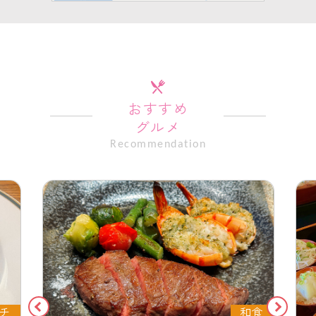
おすすめ
グルメ
Recommendation
チ
和食