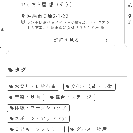
ス
ひとさら屋 想（そう）
割
沖縄市美原2-1-22
ランチは選べるメイン＋小鉢6品。テイクアウ
トも充実。沖縄市の和食処「ひとさら屋 想」
ーま
詳細を見る
タグ
お祭り・伝統行事
文化・芸能・芸術
音楽・映画
舞台・ステージ
体験・ワークショップ
スポーツ・アウドドア
こども・ファミリー
グルメ・物産