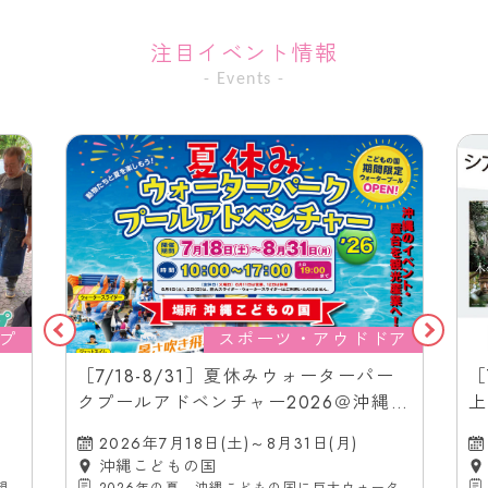
注目イベント情報
- Events -
プ
スポーツ・アウドドア
［7/18-8/31］夏休みウォーターパー
［
クプールアドベンチャー2026＠沖縄こ
上
どもの国
（
2026年7月18日(土)～8月31日(月)
沖縄こどもの国
親
2026年の夏、沖縄こどもの国に巨大ウォータ