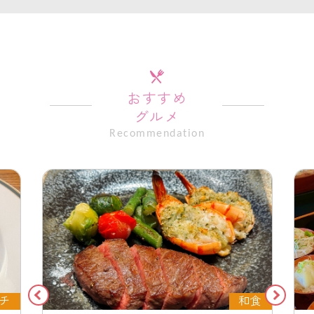
おすすめ
グルメ
Recommendation
チ
和食