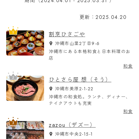
期間（2024.04.01 - 2025.03.31 ）
更新：2025.04.20
割烹ひさごや
沖縄市山里2丁目9-6
沖縄市にある本格和食と日本料理のお
店
和食
ひとさら屋 想（そう）
沖縄市美原2-1-22
沖縄市の和食処。ランチ、ディナー、
テイクアウトも充実
和食
zazou（ザズー）
沖縄市中央2-15-1